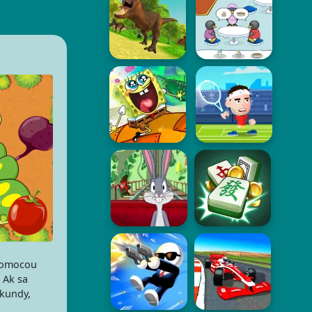
 pomocou
 Ak sa
ekundy,