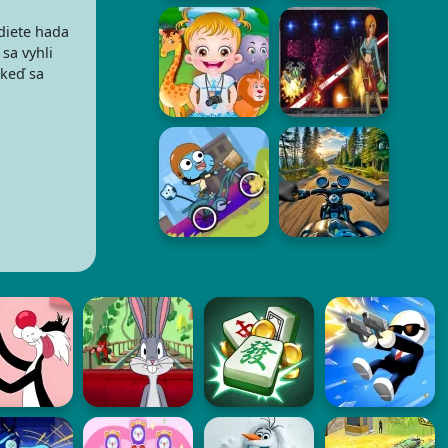
diete hada
sa vyhli
 keď sa