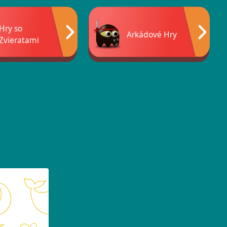
Hry so
Arkádové Hry
Zvieratami