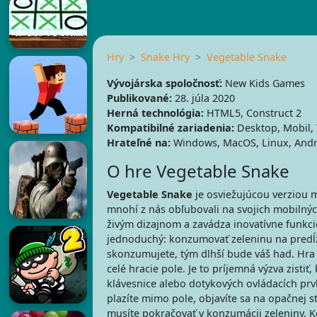
Hry
Snake Hry
Vegetable Snake
Vývojárska spoločnosť:
New Kids Games
Publikované:
28. júla 2020
Herná technológia:
HTML5, Construct 2
Kompatibilné zariadenia:
Desktop, Mobil, 
Hrateľné na:
Windows, MacOS, Linux, Andr
O hre Vegetable Snake
Vegetable Snake
je osviežujúcou verziou m
mnohí z nás obľubovali na svojich mobilných
živým dizajnom a zavádza inovatívne funkcie,
jednoduchý: konzumovať zeleninu na predĺž
skonzumujete, tým dlhší bude váš had. Hra
celé hracie pole. Je to príjemná výzva zist
klávesnice alebo dotykových ovládacích prv
plazíte mimo pole, objavíte sa na opačnej st
musíte pokračovať v konzumácii zeleniny. K