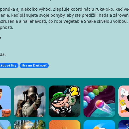
 ponúka aj niekoľko výhod. Zlepšuje koordináciu ruka-oko, keď ve
lenie, keď plánujete svoje pohyby, aby ste predĺžili hada a zároveň 
vzrušenia a naliehavosti, čo robí Vegetable Snake skvelou voľbou,
pnosti.
?
da.
kádové Hry
Hry na Zručnosť