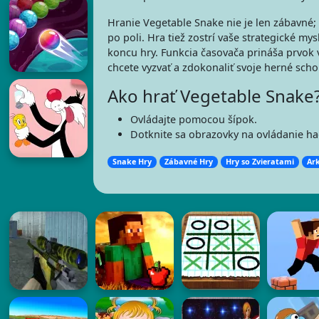
Hranie Vegetable Snake nie je len zábavné;
po poli. Hra tiež zostrí vaše strategické mys
koncu hry. Funkcia časovača prináša prvok 
chcete vyzvať a zdokonaliť svoje herné scho
Ako hrať Vegetable Snake
Ovládajte pomocou šípok.
Dotknite sa obrazovky na ovládanie ha
Snake Hry
Zábavné Hry
Hry so Zvieratami
Ar