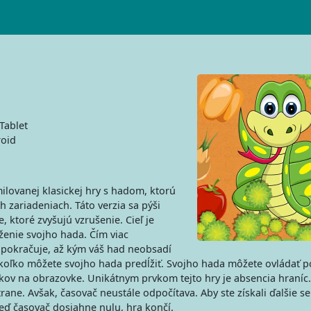
Tablet
oid
ilovanej klasickej hry s hadom, ktorú
 zariadeniach. Táto verzia sa pýši
 ktoré zvyšujú vzrušenie. Cieľ je
enie svojho hada. Čím viac
 pokračuje, až kým váš had neobsadí
iť, koľko môžete svojho hada predĺžiť. Svojho hada môžete ovládať
kov na obrazovke. Unikátnym prvkom tejto hry je absencia hraníc.
rane. Avšak, časovač neustále odpočítava. Aby ste získali ďalšie s
eď časovač dosiahne nulu, hra končí.