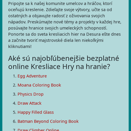
Pripojte sa k našej komunite umelcov a hráčov, ktorí
oceňujú kreslenie. Zdieľajte svoje výtvory, učte sa od
ostatných a objavujte radosť z oživovania svojich
nápadov. Preskúmajte nové témy a projekty v každej hre,
posúvajte hranice svojich umeleckých schopností.
Ponorte sa do sveta kresliacich hier na Desura ešte dnes
a začnite tvoriť majstrovské diela len niekoľkými
kliknutiami!
Aké sú najobľúbenejšie bezplatné
online Kresliace Hry na hranie?
Egg Adventure
Moana Coloring Book
Physics Drop
Draw Attack
Happy Filled Glass
Batman Beyond Coloring Book
Draw Climber Online