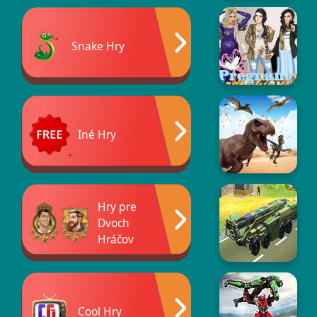
Snake Hry
Iné Hry
Hry pre
Dvoch
Hráčov
Cool Hry