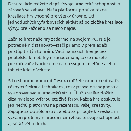
Desura, kde môžete zlepšiť svoje umelecké schopnosti a
zároveň sa zabaviť. Naša platforma ponúka rôzne
kresliace hry vhodné pre všetky úrovne. Od
jednoduchých vyfarbovacích aktivít až po zložité kresliace
výzvy, pre každého sa niečo nájde.
Začnite hrať naše hry zadarmo na svojom PC. Nie je
potrebné nič sťahovať—stačí priamo v prehliadači
pristúpiť k týmto hrám. Väčšina našich hier je tiež
priateľská k mobilným zariadeniam, takže môžete
pokračovať v tvorbe umenia na svojom telefóne alebo
tablete kdekoľvek ste.
S kresliacimi hrami od Desura môžete experimentovať s
rôznymi štýlmi a technikami, rozvíjať svoje schopnosti a
vyjadrovať svoju umeleckú víziu. Či už kreslíte zložité
dizajny alebo vyfarbujete živé farby, každá hra poskytuje
jedinečnú platformu na prezentáciu vašej kreativity.
Zapojte sa do sólo aktivít alebo sa pripojte k kresliacim
výzvam proti iným hráčom, čím zlepšíte svoje schopnosti
aj súťaživého ducha.