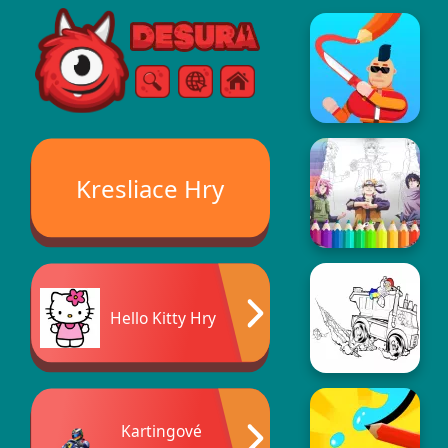
Free Online Games
Vyhľadávanie
Ponuka
Kresliace Hry
Hello Kitty Hry
Kartingové