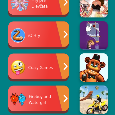
Hry pre
Dievčatá
iO Hry
Crazy Games
Fireboy and
Watergirl