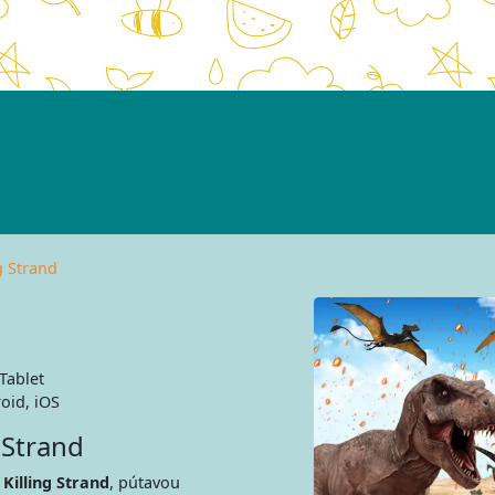
g Strand
Tablet
oid, iOS
 Strand
Killing Strand
, pútavou