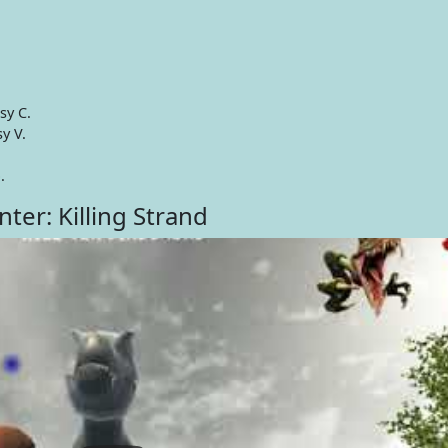
sy C.
y V.
.
ter: Killing Strand