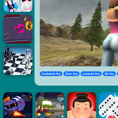
Vražedné Hry
Dino Hry
Lovecké Hry
3D Hry