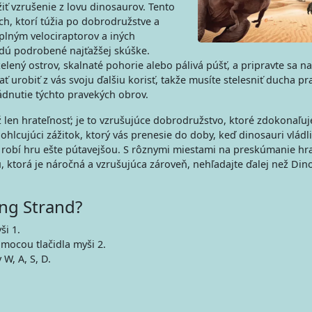
ť vzrušenie z lovu dinosaurov. Tento
ch, ktorí túžia po dobrodružstve a
plným velociraptorov a iných
budú podrobené najťažšej skúške.
zelený ostrov, skalnaté pohorie alebo pálivá púšť, a pripravte sa na
 urobiť z vás svoju ďalšiu korisť, takže musíte stelesniť ducha p
ádnutie týchto pravekých obrov.
 len hrateľnosť; je to vzrušujúce dobrodružstvo, ktoré zdokonaľuj
ohlcujúci zážitok, ktorý vás prenesie do doby, keď dinosauri vládl
á robí hru ešte pútavejšou. S rôznymi miestami na preskúmanie h
 ktorá je náročná a vzrušujúca zároveň, nehľadajte ďalej než Din
ing Strand?
ši 1.
mocou tlačidla myši 2.
W, A, S, D.