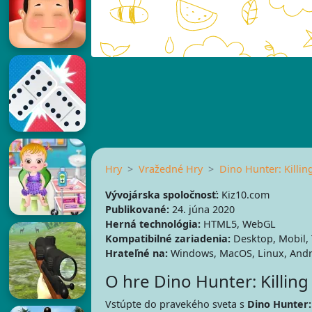
Hry
Vražedné Hry
Dino Hunter: Killin
Vývojárska spoločnosť:
Kiz10.com
Publikované:
24. júna 2020
Herná technológia:
HTML5, WebGL
Kompatibilné zariadenia:
Desktop, Mobil, 
Hrateľné na:
Windows, MacOS, Linux, Andr
O hre Dino Hunter: Killing
Vstúpte do pravekého sveta s
Dino Hunter: 