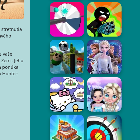
 stretnutia
ravého
e vaše
i Zemi. Jeho
ra ponúka
o Hunter: