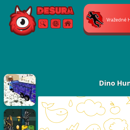
Free Online Games
Vražedné 
Vyhľadávanie
Ponuka
Dino Hun