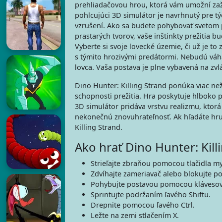
prehliadačovou hrou, ktorá vám umožní zaži
pohlcujúci 3D simulátor je navrhnutý pre tý
vzrušení. Ako sa budete pohybovať svetom 
prastarých tvorov, vaše inštinkty prežitia 
Vyberte si svoje lovecké územie, či už je to 
s týmito hrozivými predátormi. Nebudú váhať
lovca. Vaša postava je plne vybavená na zvl
Dino Hunter: Killing Strand ponúka viac než
schopnosti prežitia. Hra poskytuje hlboko p
3D simulátor pridáva vrstvu realizmu, ktor
nekonečnú znovuhrateľnosť. Ak hľadáte hru,
Killing Strand.
Ako hrať Dino Hunter: Kill
Strieľajte zbraňou pomocou tlačidla my
Zdvíhajte zameriavač alebo blokujte po
Pohybujte postavou pomocou klávesov 
Sprintujte podržaním ľavého Shiftu.
Drepnite pomocou ľavého Ctrl.
Ležte na zemi stlačením X.