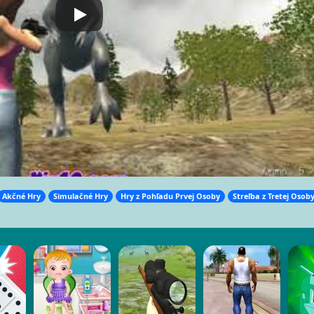
Akčné Hry
Simulačné Hry
Hry z Pohľadu Prvej Osoby
Streľba z Tretej Osob