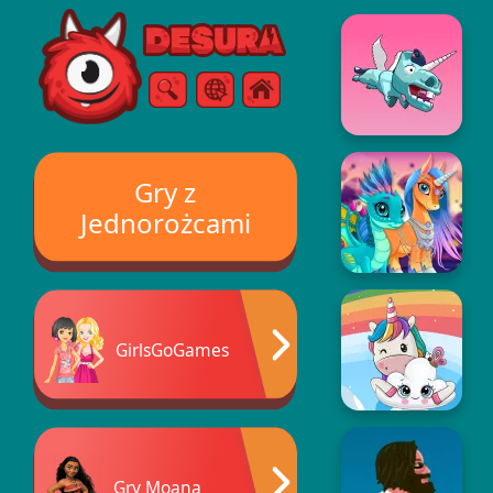
Free Online Games
Szukaj
Menu
Gry z
Jednorożcami
GirlsGoGames
Gry Moana