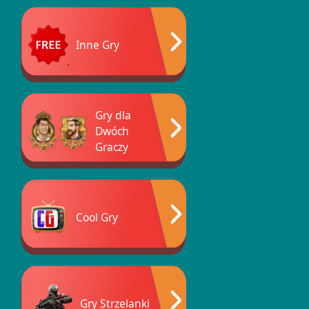
Inne Gry
Gry dla
Dwóch
Graczy
Cool Gry
Gry Strzelanki