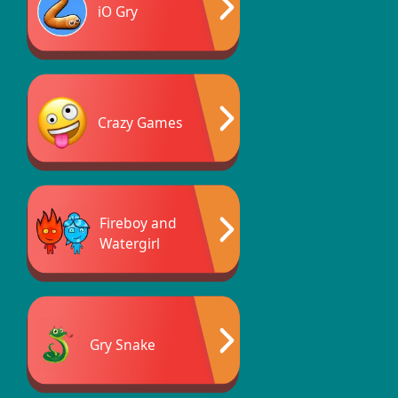
iO Gry
Crazy Games
Fireboy and
Watergirl
Gry Snake