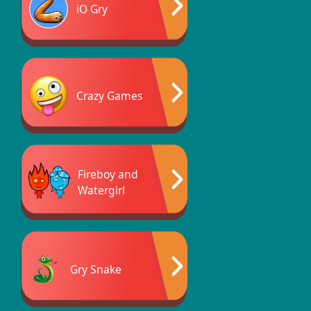
iO Gry
Crazy Games
Fireboy and
Watergirl
Gry Snake