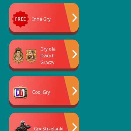
Inne Gry
Gry dla
Dwóch
Graczy
Cool Gry
Gry Strzelanki