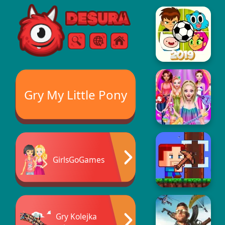
Free Online Games
Szukaj
Menu
Gry My Little Pony
GirlsGoGames
Gry Kolejka