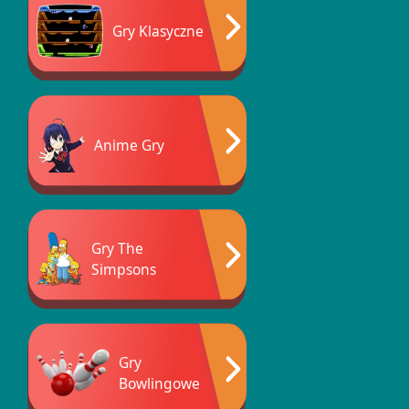
Gry Klasyczne
Anime Gry
Gry The
Simpsons
Gry
Bowlingowe