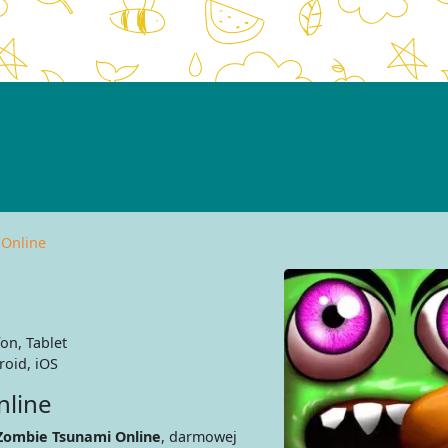
Online
on, Tablet
oid, iOS
nline
Zombie Tsunami Online
, darmowej