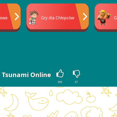
dowe
Gry dla Chłopców
G
 Tsunami Online
399
37