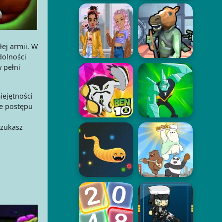
ej armii. W
dolności
 pełni
iejętności
e postępu
szukasz