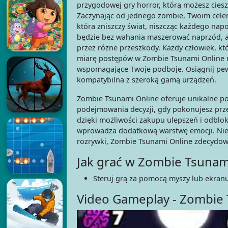
przygodowej gry horror, którą możesz ciesz
Zaczynając od jednego zombie, Twoim cele
która zniszczy świat, niszcząc każdego na
będzie bez wahania maszerować naprzód, a
przez różne przeszkody. Każdy człowiek, kt
miarę postępów w Zombie Tsunami Online m
wspomagające Twoje podboje. Osiągnij pewi
kompatybilna z szeroką gamą urządzeń.
Zombie Tsunami Online oferuje unikalne połą
podejmowania decyzji, gdy pokonujesz prz
dzięki możliwości zakupu ulepszeń i odbl
wprowadza dodatkową warstwę emocji. Niezal
rozrywki, Zombie Tsunami Online zdecydow
Jak grać w Zombie Tsunam
Steruj grą za pomocą myszy lub ekran
Video Gameplay - Zombie 