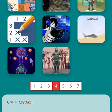
1
2
3
4
5
6
7
Gry
Gry Akcji