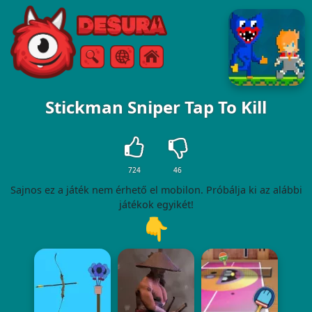
Free Online Games
Keresés
Menü
Stickman Sniper Tap To Kill
724
46
Sajnos ez a játék nem érhető el mobilon. Próbálja ki az alábbi
játékok egyikét!
👇