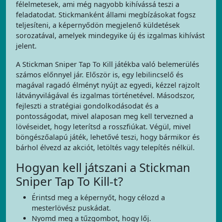
félelmetesek, ami még nagyobb kihívássá teszi a
feladatodat. Stickmanként állami megbízásokat fogsz
teljesíteni, a képernyődön megjelenő küldetések
sorozatával, amelyek mindegyike új és izgalmas kihívást
jelent.
A Stickman Sniper Tap To Kill játékba való belemerülés
számos előnnyel jár. Először is, egy lebilincselő és
magával ragadó élményt nyújt az egyedi, kézzel rajzolt
látványvilágával és izgalmas történetével. Másodszor,
fejleszti a stratégiai gondolkodásodat és a
pontosságodat, mivel alaposan meg kell tervezned a
lövéseidet, hogy leterítsd a rosszfiúkat. Végül, mivel
böngészőalapú játék, lehetővé teszi, hogy bármikor és
bárhol élvezd az akciót, letöltés vagy telepítés nélkül.
Hogyan kell játszani a Stickman
Sniper Tap To Kill-t?
Érintsd meg a képernyőt, hogy célozd a
mesterlövész puskádat.
Nyomd meg a tűzgombot, hogy lőj.