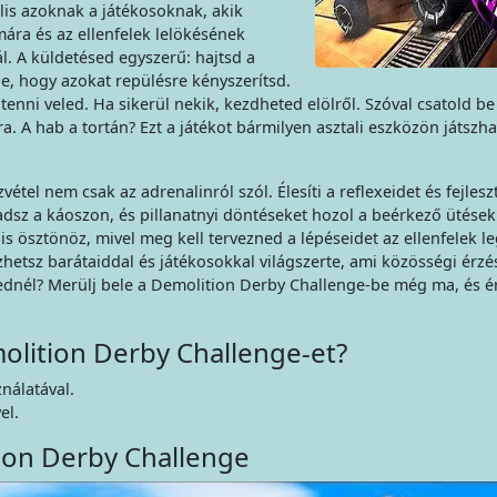
ális azoknak a játékosoknak, akik
ára és az ellenfelek lelökésének
l. A küldetésed egyszerű: hajtsd a
e, hogy azokat repülésre kényszerítsd.
tenni veled. Ha sikerül nekik, kezdheted elölről. Szóval csatold be
ra. A hab a tortán? Ezt a játékot bármilyen asztali eszközön játszh
tel nem csak az adrenalinról szól. Élesíti a reflexeidet és fejleszt
sz a káoszon, és pillanatnyi döntéseket hozol a beérkező ütések
is ösztönöz, mivel meg kell tervezned a lépéseidet az ellenfelek l
hetsz barátaiddal és játékosokkal világszerte, ami közösségi érzé
ekednél? Merülj bele a Demolition Derby Challenge-be még ma, és é
molition Derby Challenge-et?
nálatával.
el.
ion Derby Challenge