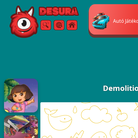
Free Online Games
Autó Játék
Keresés
Menü
Demoliti