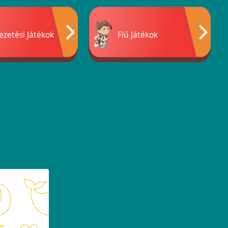
ezetési Játékok
Fiú Játékok