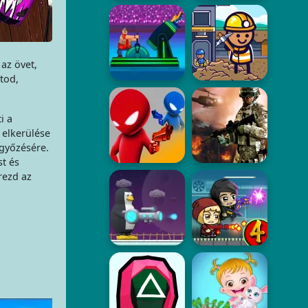
 az övet,
atod,
i a
 elkerülése
egyőzésére.
st és
rezd az