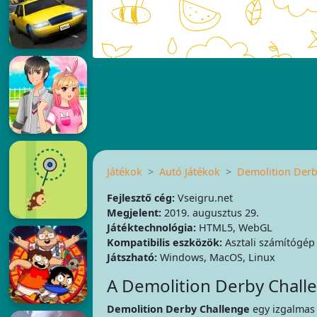
Játékok
Autó Játékok
Demolition Derb
Fejlesztő cég:
Vseigru.net
Megjelent:
2019. augusztus 29.
Játéktechnológia:
HTML5, WebGL
Kompatibilis eszközök:
Asztali számítógép
Játszható:
Windows, MacOS, Linux
A Demolition Derby Challe
Demolition Derby Challenge
egy izgalmas 