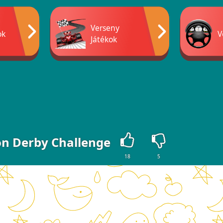
Verseny
ok
V
Játékok
on Derby Challenge
18
5