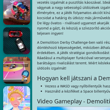
vezetés izgalmát a pusztítás káoszával. Ide
vágynak a nagy sebességű üldözések izgalm
élményére, ez a játék folyamatos akciót kíná
kocsidat a határig és ütközz más járművekb
De légy óvatos - riválisaid ugyanezt akarják 
nyomd a gázt, és készülj a szívszorító akció
teljesen ingyen!
A Demolition Derby Challenge-ben való részvé
döntéshozó képességedet, miközben áthalad
érdekében. A játék stratégiai gondolkodást 
Ráadásul a multiplayer funkcióval versenyez
barátságos rivalizálást teremt. Miért késl
üldözés izgalmát!
Hogyan kell játszani a De
Vezess a WASD vagy nyílbillentyűk hasz
Használd a kéziféket a Space billentyűv
Video Gameplay - Demolit