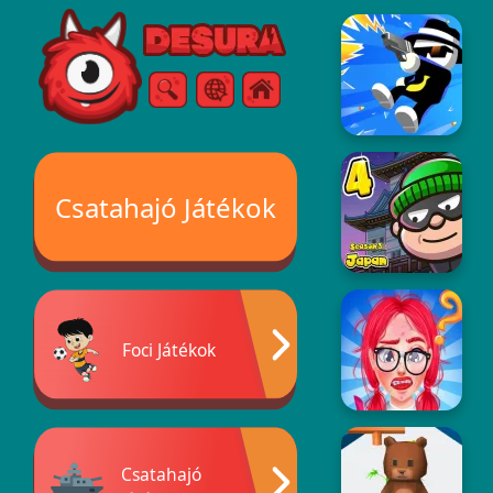
Free Online Games
Keresés
Menü
Csatahajó Játékok
Foci Játékok
Csatahajó