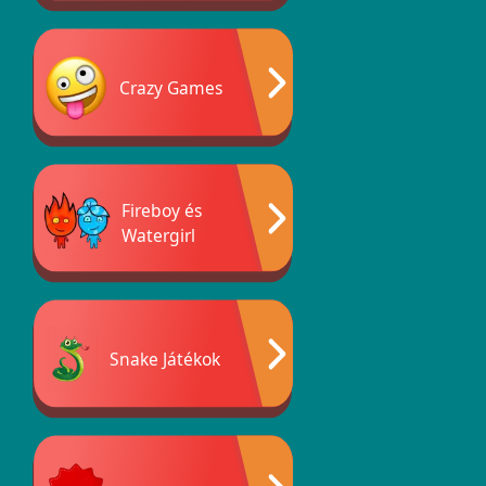
Crazy Games
Fireboy és
Watergirl
Snake Játékok