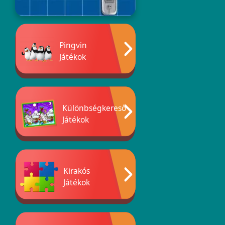
Pingvin
Játékok
Különbségkereső
Játékok
Kirakós
Játékok