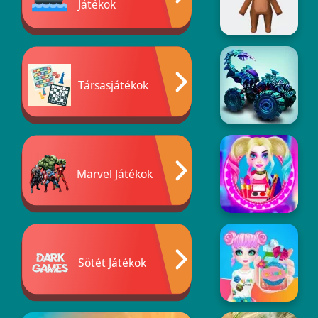
Játékok
Társasjátékok
Marvel Játékok
Sötét Játékok