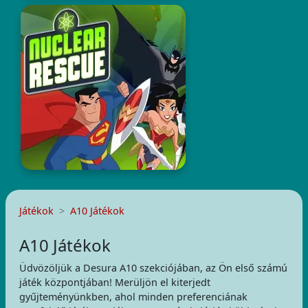
Játékok
A10 Játékok
A10 Játékok
Üdvözöljük a Desura A10 szekciójában, az Ön első számú
játék központjában! Merüljön el kiterjedt
gyűjteményünkben, ahol minden preferenciának