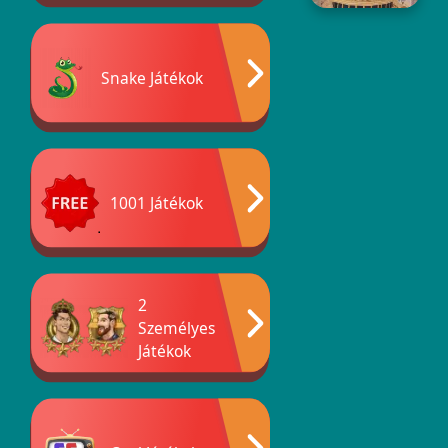
Snake Játékok
1001 Játékok
2
Személyes
Játékok