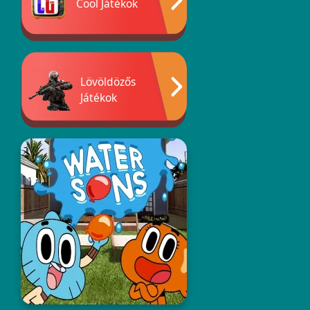
Cool Játékok
Lövöldözős
Játékok