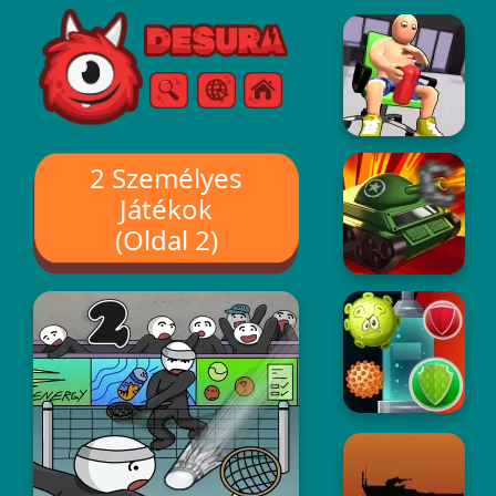
Free Online Games
Keresés
Menü
2 Személyes
Játékok
(Oldal 2)