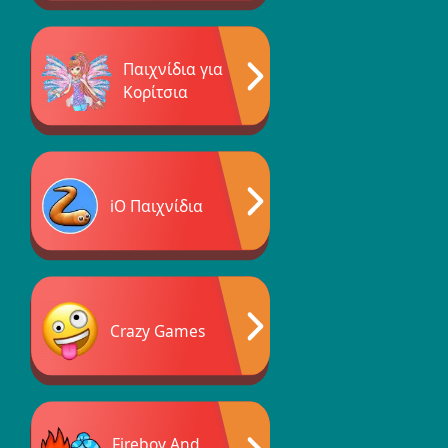
Παιχνίδια για
Κορίτσια
iO Παιχνίδια
Crazy Games
Fireboy And