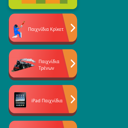
Παιχνίδια Κρίκετ
Παιχνίδια
Τρένων
iPad Παιχνίδια