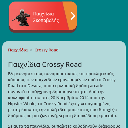
Παιχνίδια
Σκοποβολής
Παιχνίδια
Crossy Road
Παιχνίδια Crossy Road
Εξερευνήστε τους συναρπαστικούς και προκλητικούς
κόσμους των παιχνιδιών εμπνευσμένων από το Crossy
Road στο Desura, όπου η κλασική δράση arcade
συναντά τη σύγχρονη δημιουργικότητα. Από την
κυκλοφορία του στις 20 Νοεμβρίου 2014 από την
Hipster Whale, το Crossy Road έχει γίνει αγαπημένο,
μετατρέποντας την απλή ιδέα μιας κότας που διασχίζει
δρόμους σε μια ζωντανή, γεμάτη διασκέδαση εμπειρία.
Σε αυτά τα παιχνίδια, οι παίκτες καθοδηγούν διάφορους