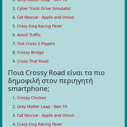
Cyber Truck Drive Simulator
Cat Rescue - Apple and Onion
Crazy Dog Racing Fever
Avoid Traffic
Tick Cross 2 Players
Crossy Bridge
Cross That Road
Ποια Crossy Road είναι τα πιο
δημοφιλή στον περιηγητή
smartphone;
Crossy Chicken
Grey Matter Leap - Ben 10
Cat Rescue - Apple and Onion
Crazy Dog Racing Fever