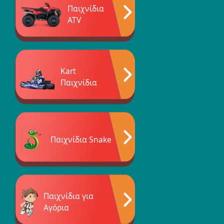
Παιχνίδια
ATV
Kart
Παιχνίδια
Παιχνίδια Snake
Παιχνίδια για
Αγόρια