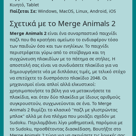
Κινητό, Tablet
Παίζεται Σε:
Windows, MacOS, Linux, Android, iOS
Σχετικά με το Merge Animals 2
Merge Animals 2
είναι ένα συναρπαστικό παιχνίδι
παζλ που θα κρατήσει αμείωτο το ενδιαφέρον τόσο
των παιδιών όσο και των ενηλίκων. Το παιχνίδι
περιστρέφεται γύρω από το στοίβαγμα και τη
συγχώνευση πλακιδίων με το πάτημα σε στήλες. Η
αποστολή σας είναι να συνδυάσετε πλακίδια για να
δημιουργήσετε νέα με διπλάσιες τιμές, με τελικό στόχο
να επιτύχετε το δυσπρόσιτο πλακίδιο 2048. Οι
μηχανισμοί είναι απλοί αλλά ελκυστικοί:
χρησιμοποιήστε τα βέλη για να μετακινήσετε τα
πλακίδια, και όταν δύο πλακίδια με ίδιους αριθμούς
συγκρουστούν, συγχωνεύονται σε ένα. Το Merge
Animals 2 θυμίζει το κλασικό "παζλ με γλιστρώντας
μπλοκ" αλλά με ένα πλέγμα που μοιάζει σχεδόν με
Sudoku. Περιλαμβάνει λίγο μαθηματικά, παρόμοια με
το Sudoku, προσθέτοντας διασκέδαση. Βουτήξτε στο
Merge Animals 2 τώρα για να ακονίσετε τις λογικές σας