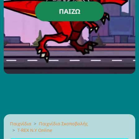
ΠΑΊΖΩ
Παιχνίδια
Παιχνίδια Σκοποβολής
T-REX N.Y Online