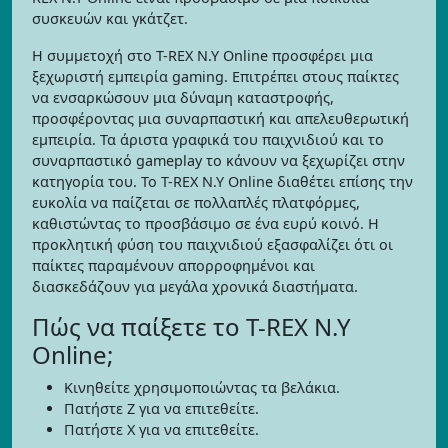
συσκευών και γκάτζετ.
Η συμμετοχή στο T-REX N.Y Online προσφέρει μια
ξεχωριστή εμπειρία gaming. Επιτρέπει στους παίκτες
να ενσαρκώσουν μια δύναμη καταστροφής,
προσφέροντας μια συναρπαστική και απελευθερωτική
εμπειρία. Τα άριστα γραφικά του παιχνιδιού και το
συναρπαστικό gameplay το κάνουν να ξεχωρίζει στην
κατηγορία του. Το T-REX N.Y Online διαθέτει επίσης την
ευκολία να παίζεται σε πολλαπλές πλατφόρμες,
καθιστώντας το προσβάσιμο σε ένα ευρύ κοινό. Η
προκλητική φύση του παιχνιδιού εξασφαλίζει ότι οι
παίκτες παραμένουν απορροφημένοι και
διασκεδάζουν για μεγάλα χρονικά διαστήματα.
Πώς να παίξετε το T-REX N.Y
Online;
Κινηθείτε χρησιμοποιώντας τα βελάκια.
Πατήστε Z για να επιτεθείτε.
Πατήστε X για να επιτεθείτε.