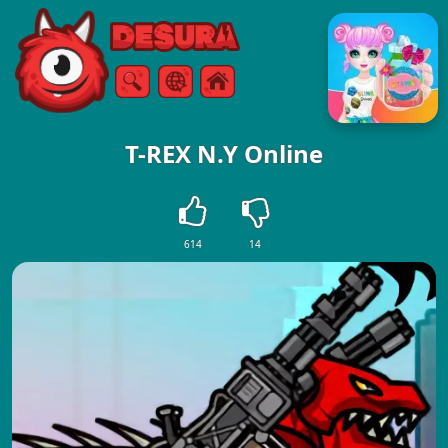
Free Online Games
Αναζήτηση
Μενού
T-REX N.Y Online
614
14