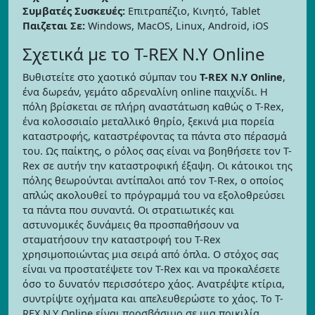
Συμβατές Συσκευές:
Επιτραπέζιο, Κινητό, Tablet
Παιζεται Σε:
Windows, MacOS, Linux, Android, iOS
Σχετικά με το T-REX N.Y Online
Βυθιστείτε στο χαοτικό σύμπαν του
T-REX N.Y Online
,
ένα δωρεάν, γεμάτο αδρεναλίνη online παιχνίδι. Η
πόλη βρίσκεται σε πλήρη αναστάτωση καθώς ο T-Rex,
ένα κολοσσιαίο μεταλλικό θηρίο, ξεκινά μια πορεία
καταστροφής, καταστρέφοντας τα πάντα στο πέρασμά
του. Ως παίκτης, ο ρόλος σας είναι να βοηθήσετε τον T-
Rex σε αυτήν την καταστροφική έξαψη. Οι κάτοικοι της
πόλης θεωρούνται αντίπαλοι από τον T-Rex, ο οποίος
απλώς ακολουθεί το πρόγραμμά του να εξολοθρεύσει
τα πάντα που συναντά. Οι στρατιωτικές και
αστυνομικές δυνάμεις θα προσπαθήσουν να
σταματήσουν την καταστροφή του T-Rex
χρησιμοποιώντας μια σειρά από όπλα. Ο στόχος σας
είναι να προστατέψετε τον T-Rex και να προκαλέσετε
όσο το δυνατόν περισσότερο χάος. Ανατρέψτε κτίρια,
συντρίψτε οχήματα και απελευθερώστε το χάος. Το T-
REX N.Y Online είναι προσβάσιμο σε μια ποικιλία