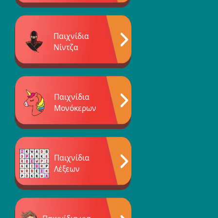
Παιχνίδια
Νίντζα
Παιχνίδια
Μονόκερων
Παιχνίδια
Λέξεων