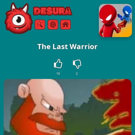
Free Online Games
Søg
Menu
The Last Warrior
10
2