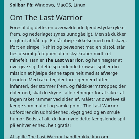
Spilbar På:
Windows, MacOS, Linux
Om The Last Warrior
Forestil dig dette: en overvældende fjendestyrke rykker
frem, og nederlaget synes uundgåeligt. Men så dukker
et glimt af håb op. En tårnhøj skikkelse med rødt skæg,
iført en simpel T-shirt og bevæbnet med en pistol, står
beslutsomt på toppen af en skyskraber midt i et
minefelt. Han er
The Last Warrior
, og han nægter at
overgive sig. I dette spændende browser-spil er din
mission at hjælpe denne tapre helt med at afværge
fjenden. Med raketter, der farer gennem luften,
infanteri, der stormer frem, og faldskærmstropper, der
daler ned, skal du skyde i alle retninger for at sikre, at
ingen raket rammer ved siden af. Målet? At overleve så
længe som muligt og samle point. The Last Warrior
udfordrer din udholdenhed, dygtighed og en smule
humor. Bedst af alt, du kan nyde dette fængslende spil
på enhver enhed, helt gratis!
At spille The Last Warrior handler ikke kun om