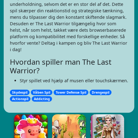
underholdning, selvom det er en stor del af det. Dette
spil skærper din reaktionstid og strategiske tænkning,
mens du tilpasser dig den konstant skiftende slagmark.
Desuden er The Last Warrior tilgængelig hvor som
helst, når som helst, takket være dets browserbaserede
platform og kompatibilitet med forskellige enheder. Så
hvorfor vente? Deltag i kampen og bliv The Last Warrior
i dag!
Hvordan spiller man The Last
Warrior?
Styr spillet ved hjælp af musen eller touchskærmen.
Skydespil
Våben Spil
Tower Defense Spil
Drengespil
Actionspil
Addicting