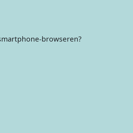
 i smartphone-browseren?