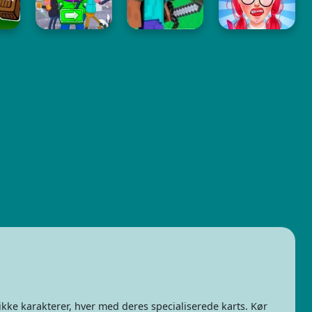
ke karakterer, hver med deres specialiserede karts. Kør