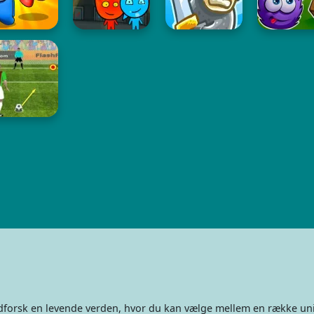
Udforsk en levende verden, hvor du kan vælge mellem en række unik