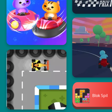
Blok Spil