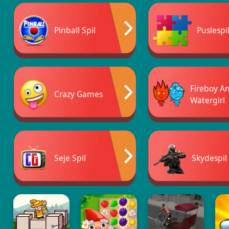
Pinball Spil
Puslespi
Fireboy A
Crazy Games
Watergirl
Seje Spil
Skydespil