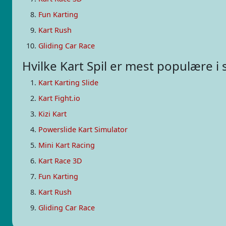
Fun Karting
Kart Rush
Gliding Car Race
Hvilke Kart Spil er mest populære
Kart Karting Slide
Kart Fight.io
Kizi Kart
Powerslide Kart Simulator
Mini Kart Racing
Kart Race 3D
Fun Karting
Kart Rush
Gliding Car Race