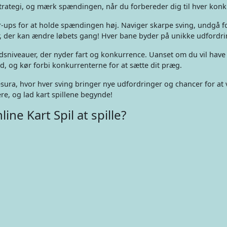
g strategi, og mærk spændingen, når du forbereder dig til hver kon
ups for at holde spændingen høj. Naviger skarpe sving, undgå fo
, der kan ændre løbets gang! Hver bane byder på unikke udfordrin
hedsniveauer, der nyder fart og konkurrence. Uanset om du vil have 
, og kør forbi konkurrenterne for at sætte dit præg.
ra, hvor hver sving bringer nye udfordringer og chancer for at v
re, og lad kart spillene begynde!
ne Kart Spil at spille?