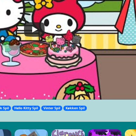
k Spil
Hello Kitty Spil
Vinter Spil
Køkken Spil