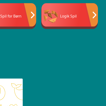
Spil for Børn
Logik Spil