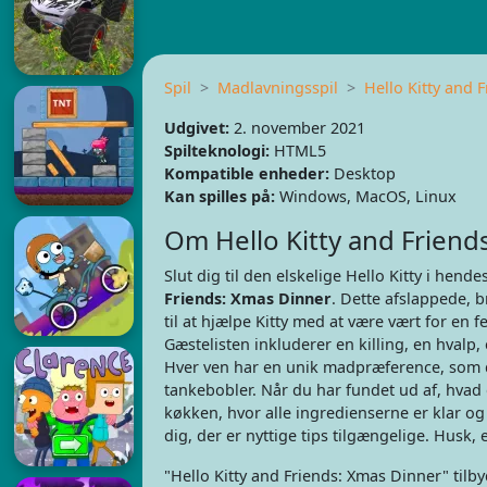
Spil
Madlavningsspil
Hello Kitty and 
Udgivet:
2. november 2021
Spilteknologi:
HTML5
Kompatible enheder:
Desktop
Kan spilles på:
Windows, MacOS, Linux
Om Hello Kitty and Friend
Slut dig til den elskelige Hello Kitty i hende
Friends: Xmas Dinner
. Dette afslappede, b
til at hjælpe Kitty med at være vært for en 
Gæstelisten inkluderer en killing, en hvalp,
Hver ven har en unik madpræference, som d
tankebobler. Når du har fundet ud af, hvad de 
køkken, hvor alle ingredienserne er klar og 
dig, der er nyttige tips tilgængelige. Husk, e
"Hello Kitty and Friends: Xmas Dinner" ti