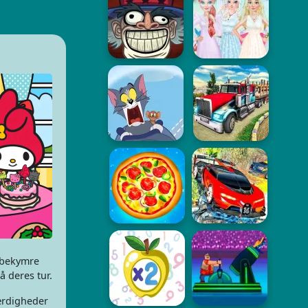
e bekymre
å deres tur.
ærdigheder