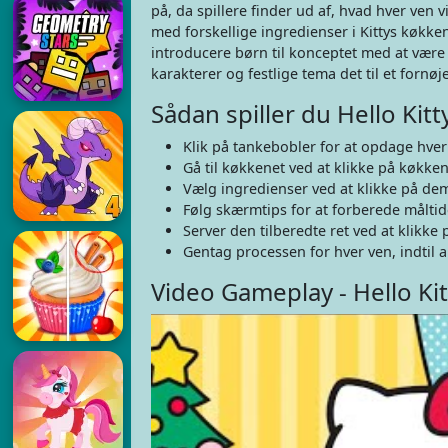
på, da spillere finder ud af, hvad hver ven v
med forskellige ingredienser i Kittys køkke
introducere børn til konceptet med at være 
karakterer og festlige tema det til et fornøjel
Sådan spiller du Hello Kit
Klik på tankebobler for at opdage hve
Gå til køkkenet ved at klikke på køkke
Vælg ingredienser ved at klikke på de
Følg skærmtips for at forberede måltid
Server den tilberedte ret ved at klikke
Gentag processen for hver ven, indtil al
Video Gameplay - Hello Ki