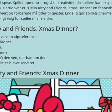
il spise. Spillet opmuntrer også til kreativitet, da spillere kan eks
n. Derudover er "Hello Kitty and Friends: Xmas Dinner" en fantast
vært og forberede måltider til gæster. Endelig gør spillets charm
igt valg for spillere i alle aldre.
ty and Friends: Xmas Dinner?
r vens madpræference.
nikonet.
m.
erne.
 på den ven, der bad om den.
le er blevet serveret.
tty and Friends: Xmas Dinner