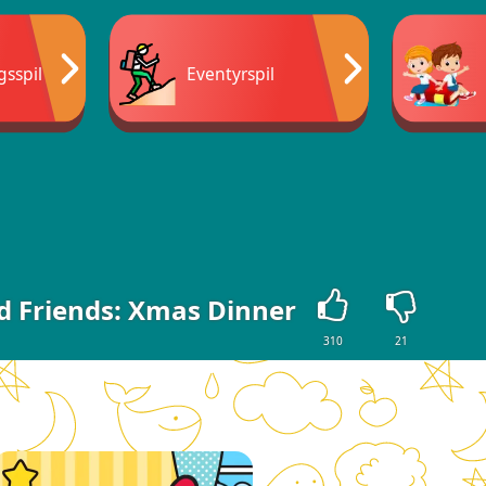
sspil
Eventyrspil
nd Friends: Xmas Dinner
310
21