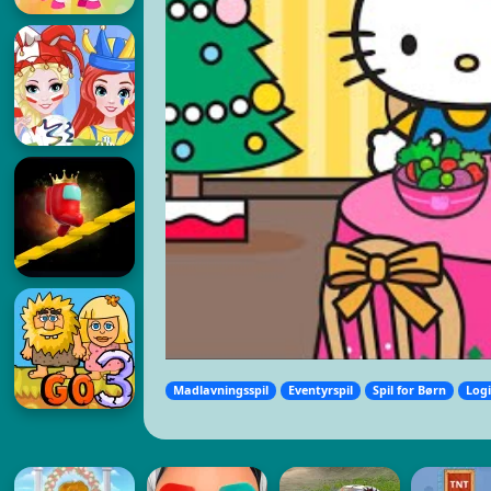
Madlavningsspil
Eventyrspil
Spil for Børn
Logi