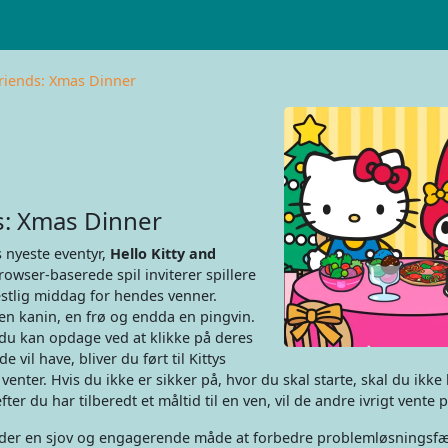
Friends: Xmas Dinner
s: Xmas Dinner
s nyeste eventyr,
Hello Kitty and
rowser-baserede spil inviterer spillere
festlig middag for hendes venner.
 en kanin, en frø og endda en pingvin.
u kan opdage ved at klikke på deres
vil have, bliver du ført til Kittys
venter. Hvis du ikke er sikker på, hvor du skal starte, skal du ikk
fter du har tilberedt et måltid til en ven, vil de andre ivrigt vente p
lbyder en sjov og engagerende måde at forbedre problemløsningsf