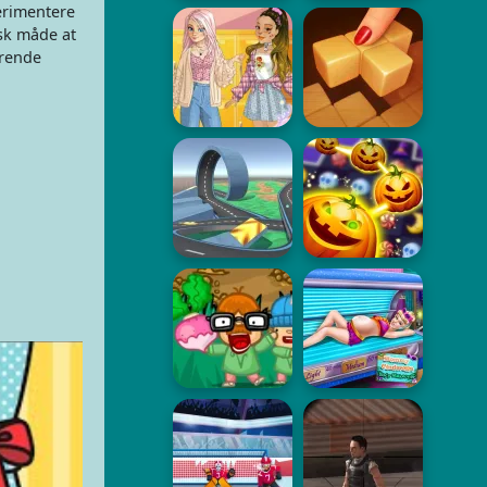
perimentere
isk måde at
erende