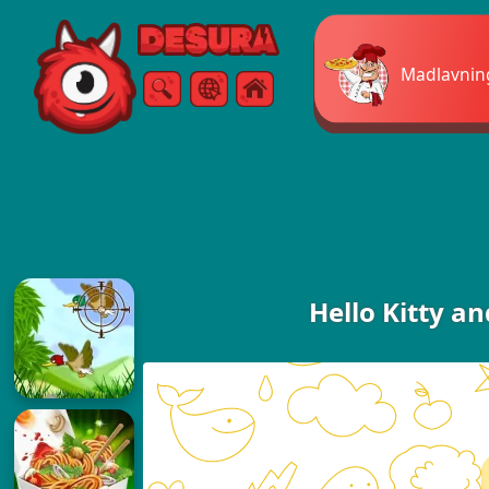
Free Online Games
Madlavning
Søg
Menu
Hello Kitty a