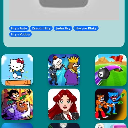
Hry s Auty
Závodní Hry
Jízdní Hry
Hry pro Kluky
Hry s Vodou