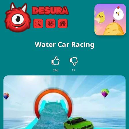
Free Online Games
Vyhledávání
Menu
Water Car Racing
246
17