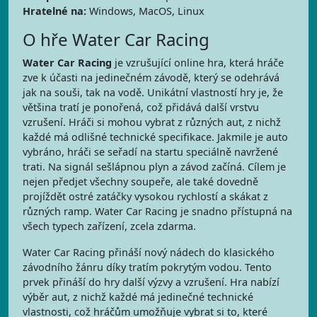
Hratelné na:
Windows, MacOS, Linux
O hře Water Car Racing
Water Car Racing
je vzrušující online hra, která hráče
zve k účasti na jedinečném závodě, který se odehrává
jak na souši, tak na vodě. Unikátní vlastností hry je, že
většina tratí je ponořená, což přidává další vrstvu
vzrušení. Hráči si mohou vybrat z různých aut, z nichž
každé má odlišné technické specifikace. Jakmile je auto
vybráno, hráči se seřadí na startu speciálně navržené
trati. Na signál sešlápnou plyn a závod začíná. Cílem je
nejen předjet všechny soupeře, ale také dovedně
projíždět ostré zatáčky vysokou rychlostí a skákat z
různých ramp. Water Car Racing je snadno přístupná na
všech typech zařízení, zcela zdarma.
Water Car Racing přináší nový nádech do klasického
závodního žánru díky tratím pokrytým vodou. Tento
prvek přináší do hry další výzvy a vzrušení. Hra nabízí
výběr aut, z nichž každé má jedinečné technické
vlastnosti, což hráčům umožňuje vybrat si to, které