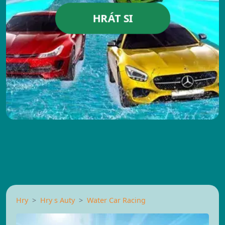
HRÁT SI
Hry
Hry s Auty
Water Car Racing