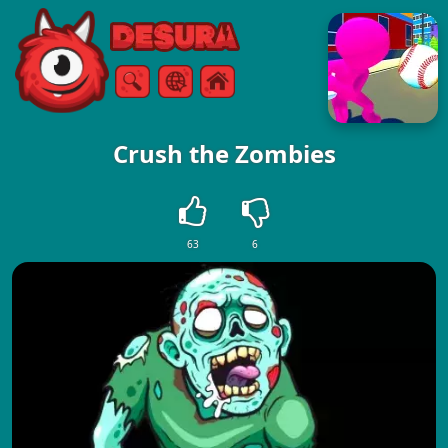
Free Online Games
Vyhledávání
Menu
Crush the Zombies
63
6