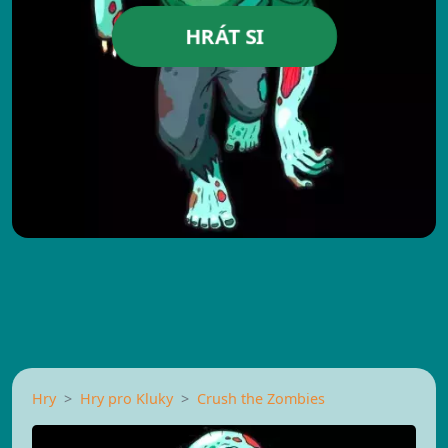
HRÁT SI
Hry
Hry pro Kluky
Crush the Zombies