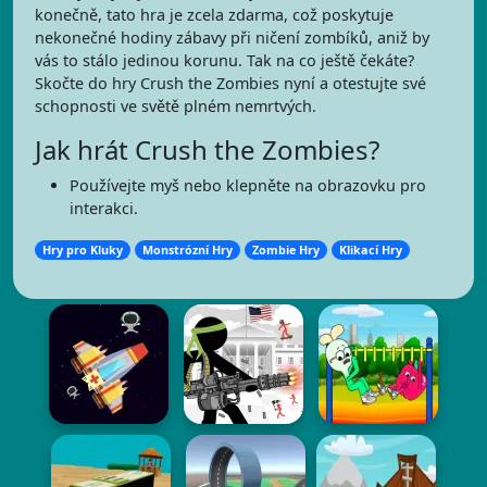
konečně, tato hra je zcela zdarma, což poskytuje
nekonečné hodiny zábavy při ničení zombíků, aniž by
vás to stálo jedinou korunu. Tak na co ještě čekáte?
Skočte do hry Crush the Zombies nyní a otestujte své
schopnosti ve světě plném nemrtvých.
Jak hrát Crush the Zombies?
Používejte myš nebo klepněte na obrazovku pro
interakci.
Hry pro Kluky
Monstrózní Hry
Zombie Hry
Klikací Hry