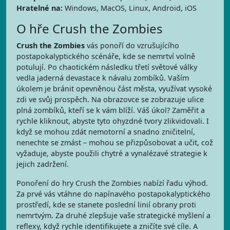
Hratelné na:
Windows, MacOS, Linux, Android, iOS
O hře Crush the Zombies
Crush the Zombies
vás ponoří do vzrušujícího
postapokalyptického scénáře, kde se nemrtví volně
potulují. Po chaotickém následku třetí světové války
vedla jaderná devastace k návalu zombíků. Vaším
úkolem je bránit opevněnou část města, využívat vysoké
zdi ve svůj prospěch. Na obrazovce se zobrazuje ulice
plná zombíků, kteří se k vám blíží. Váš úkol? Zaměřit a
rychle kliknout, abyste tyto ohyzdné tvory zlikvidovali. I
když se mohou zdát nemotorní a snadno zničitelní,
nenechte se zmást – mohou se přizpůsobovat a učit, což
vyžaduje, abyste použili chytré a vynalézavé strategie k
jejich zadržení.
Ponoření do hry Crush the Zombies nabízí řadu výhod.
Za prvé vás vtáhne do napínavého postapokalyptického
prostředí, kde se stanete poslední linií obrany proti
nemrtvým. Za druhé zlepšuje vaše strategické myšlení a
reflexy, když rychle identifikujete a zničíte své cíle. A