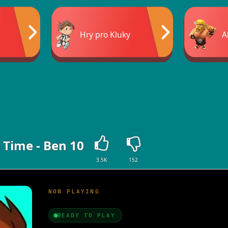
Hry pro Kluky
A
 Time - Ben 10
3.5K
152