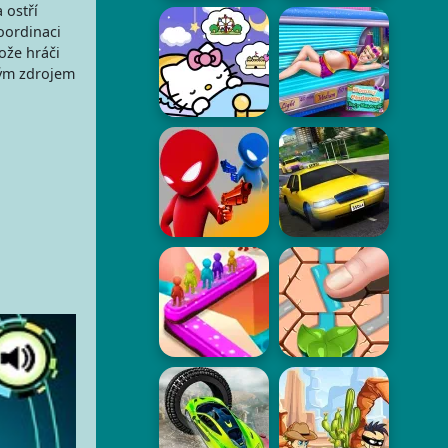
 ostří
oordinaci
ože hráči
kým zdrojem