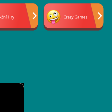
kční Hry
Crazy Games