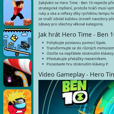
Zabývání se Hero Time - Ben 10 nejenže přiná
strategické myšlení, protože hráči musí vy
ruky a oka a reflexy díky rychlému tempu hr
se snaží zdolat každou úroveň navzdory pře
zábavy pro všechny věkové kategorie.
Jak hrát Hero Time - Ben 1
Pohybujte postavou pomocí šipek.
Transformujte se do různých mimozem
Útočte na nepřátele stisknutím klávesy
Přeskakujte překážky mezerníkem.
Pozastavte hru stisknutím klávesy P.
Video Gameplay - Hero Ti