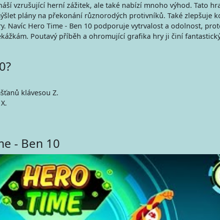
ší vzrušující herní zážitek, ale také nabízí mnoho výhod. Tato hra
mýšlet plány na překonání různorodých protivníků. Také zlepšuje k
y. Navíc Hero Time - Ben 10 podporuje vytrvalost a odolnost, prot
kážkám. Poutavý příběh a ohromující grafika hry ji činí fantastic
0?
šťanů klávesou Z.
 X.
me - Ben 10