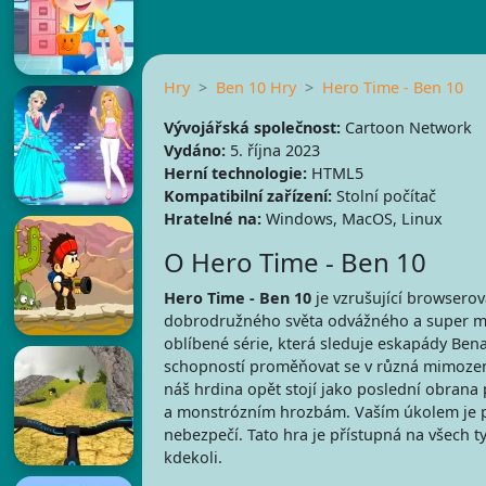
Hry
Ben 10 Hry
Hero Time - Ben 10
Vývojářská společnost:
Cartoon Network
Vydáno:
5. října 2023
Herní technologie:
HTML5
Kompatibilní zařízení:
Stolní počítač
Hratelné na:
Windows, MacOS, Linux
O Hero Time - Ben 10
Hero Time - Ben 10
je vzrušující browserov
dobrodružného světa odvážného a super mo
oblíbené série, která sleduje eskapády Be
schopností proměňovat se v různá mimozem
náš hrdina opět stojí jako poslední obran
a monstrózním hrozbám. Vaším úkolem je po
nebezpečí. Tato hra je přístupná na všech t
kdekoli.