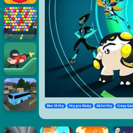
Ben 10 Hry
Hry pro Kluky
Akční Hry
Crazy Ga