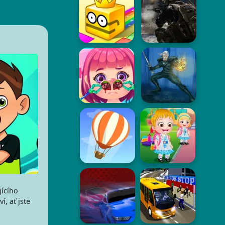
ícího
, ať jste