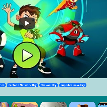
mes
Cartoon Network Hry
Skákací Hry
Superhrdinové Hry