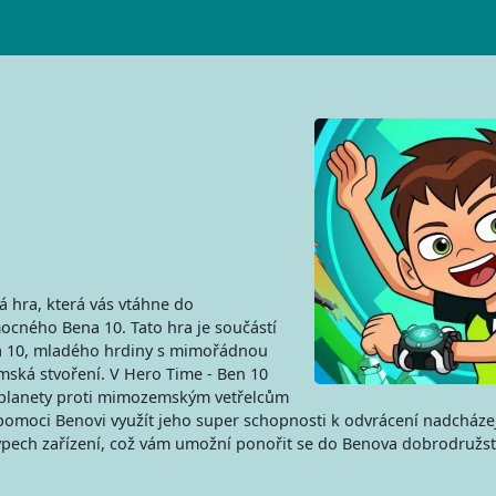
á hra, která vás vtáhne do
cného Bena 10. Tato hra je součástí
na 10, mladého hrdiny s mimořádnou
ská stvoření. V Hero Time - Ben 10
a planety proti mimozemským vetřelcům
moci Benovi využít jeho super schopnosti k odvrácení nadcházej
ypech zařízení, což vám umožní ponořit se do Benova dobrodružství