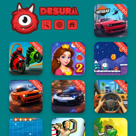
ново
Free Online Games
Търсене
Меню
ново
ново
ново
ново
ново
ново