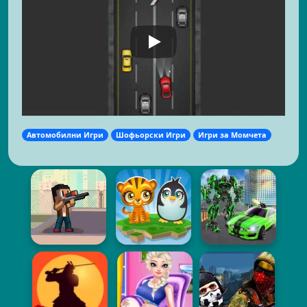
Автомобилни Игри
Шофьорски Игри
Игри за Момчета