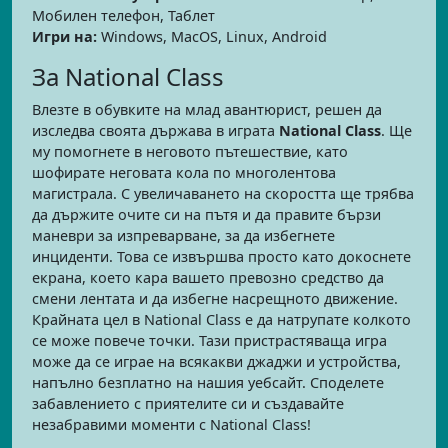
Мобилен телефон, Таблет
Игри на:
Windows, MacOS, Linux, Android
За National Class
Влезте в обувките на млад авантюрист, решен да
изследва своята държава в играта
National Class
. Ще
му помогнете в неговото пътешествие, като
шофирате неговата кола по многолентова
магистрала. С увеличаването на скоростта ще трябва
да държите очите си на пътя и да правите бързи
маневри за изпреварване, за да избегнете
инциденти. Това се извършва просто като докоснете
екрана, което кара вашето превозно средство да
смени лентата и да избегне насрещното движение.
Крайната цел в National Class е да натрупате колкото
се може повече точки. Тази пристрастяваща игра
може да се играе на всякакви джаджи и устройства,
напълно безплатно на нашия уебсайт. Споделете
забавлението с приятелите си и създавайте
незабравими моменти с National Class!