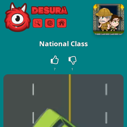
Free Online Games
Търсене
Меню
National Class
7
1