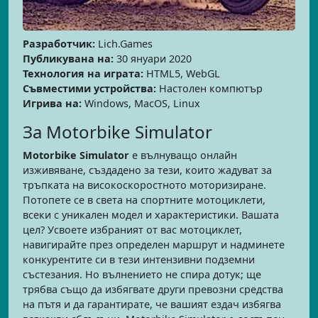
Разработчик:
Lich.Games
Публикувана на:
30 януари 2020
Технология на играта:
HTML5, WebGL
Съвместими устройства:
Настолен компютър
Игрива на:
Windows, MacOS, Linux
За Motorbike Simulator
Motorbike Simulator
е вълнуващо онлайн
изживяване, създадено за тези, които жадуват за
тръпката на високоскоростното моторизиране.
Потопете се в света на спортните мотоциклети,
всеки с уникален модел и характеристики. Вашата
цел? Усвоете избраният от вас мотоциклет,
навигирайте през определен маршрут и надминете
конкурентите си в тези интензивни подземни
състезания. Но вълнението не спира дотук; ще
трябва също да избягвате други превозни средства
на пътя и да гарантирате, че вашият ездач избягва