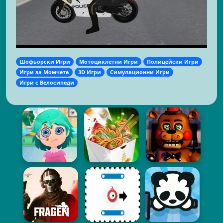
Шофьорски Игри
Мотоциклетни Игри
Полицейски Игри
Игри за Момчета
3D Игри
Симулационни Игри
Игри с Велосипеди