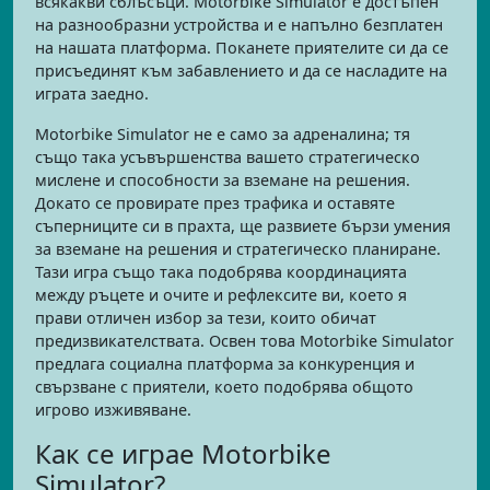
всякакви сблъсъци. Motorbike Simulator е достъпен
на разнообразни устройства и е напълно безплатен
на нашата платформа. Поканете приятелите си да се
присъединят към забавлението и да се насладите на
играта заедно.
Motorbike Simulator не е само за адреналина; тя
също така усъвършенства вашето стратегическо
мислене и способности за вземане на решения.
Докато се провирате през трафика и оставяте
съперниците си в прахта, ще развиете бързи умения
за вземане на решения и стратегическо планиране.
Тази игра също така подобрява координацията
между ръцете и очите и рефлексите ви, което я
прави отличен избор за тези, които обичат
предизвикателствата. Освен това Motorbike Simulator
предлага социална платформа за конкуренция и
свързване с приятели, което подобрява общото
игрово изживяване.
Как се играе Motorbike
Simulator?