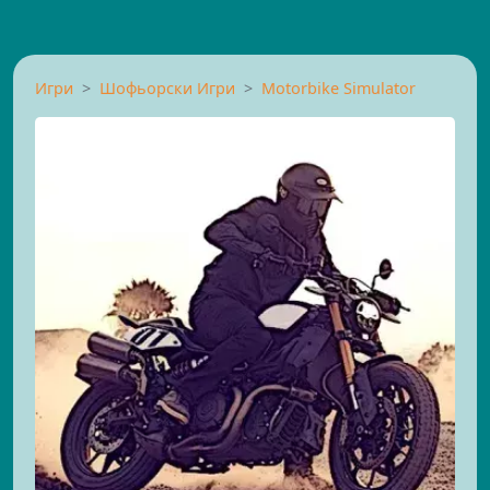
Игри
Шофьорски Игри
Motorbike Simulator