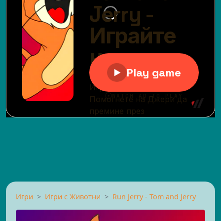
Игри
Игри с Животни
Run Jerry - Tom and Jerry