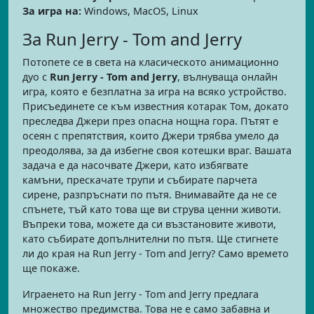
За игра на:
Windows, MacOS, Linux
За Run Jerry - Tom and Jerry
Потопете се в света на класическото анимационно
дуо с
Run Jerry - Tom and Jerry
, вълнуваща онлайн
игра, която е безплатна за игра на всяко устройство.
Присъединете се към известния котарак Том, докато
преследва Джери през опасна нощна гора. Пътят е
осеян с препятствия, които Джери трябва умело да
преодолява, за да избегне своя котешки враг. Вашата
задача е да насочвате Джери, като избягвате
камъни, прескачате трупи и събирате парчета
сирене, разпръснати по пътя. Внимавайте да не се
спънете, тъй като това ще ви струва ценни животи.
Въпреки това, можете да си възстановите животи,
като събирате допълнителни по пътя. Ще стигнете
ли до края на Run Jerry - Tom and Jerry? Само времето
ще покаже.
Играенето на Run Jerry - Tom and Jerry предлага
множество предимства. Това не е само забавна и