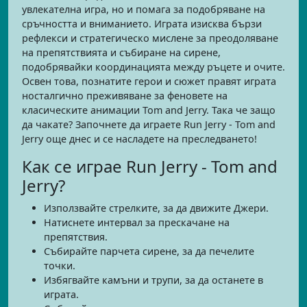
увлекателна игра, но и помага за подобряване на
сръчността и вниманието. Играта изисква бързи
рефлекси и стратегическо мислене за преодоляване
на препятствията и събиране на сирене,
подобрявайки координацията между ръцете и очите.
Освен това, познатите герои и сюжет правят играта
носталгично преживяване за феновете на
класическите анимации Tom and Jerry. Така че защо
да чакате? Започнете да играете Run Jerry - Tom and
Jerry още днес и се насладете на преследването!
Как се играе Run Jerry - Tom and
Jerry?
Използвайте стрелките, за да движите Джери.
Натиснете интервал за прескачане на
препятствия.
Събирайте парчета сирене, за да печелите
точки.
Избягвайте камъни и трупи, за да останете в
играта.