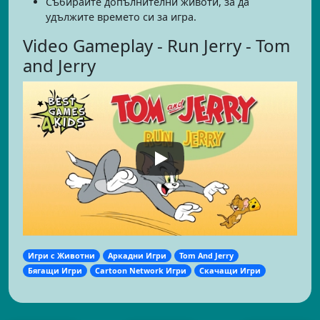
Събирайте допълнителни животи, за да
удължите времето си за игра.
Video Gameplay - Run Jerry - Tom
and Jerry
Игри с Животни
Аркадни Игри
Tom And Jerry
Бягащи Игри
Cartoon Network Игри
Скачащи Игри