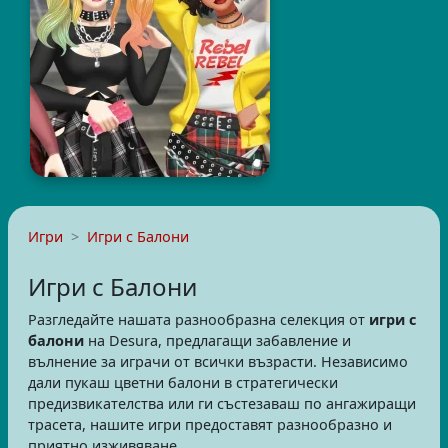
Игри
Игри с Балони
Игри с Балони
Разгледайте нашата разнообразна селекция от
игри с
балони
на Desura, предлагащи забавление и
вълнение за играчи от всички възрасти. Независимо
дали пукаш цветни балони в стратегически
предизвикателства или ги състезаваш по ангажиращи
трасета, нашите игри предоставят разнообразно и
приятно изживяване.