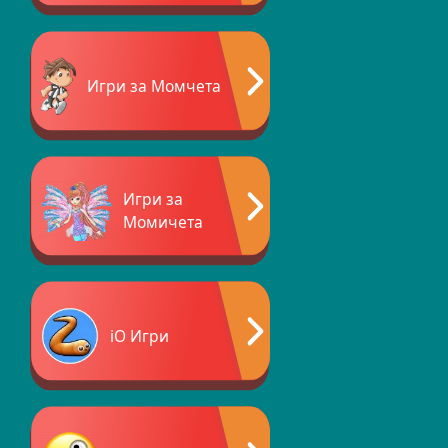
Игри за Момчета
Игри за
Момичета
iO Игри