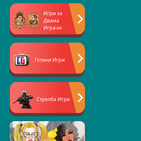
Игри за
Двама
Играчи
Готини Игри
Стрелба Игри