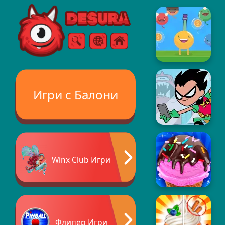
Free Online Games
Търсене
Меню
Игри с Балони
Winx Club Игри
Флипер Игри