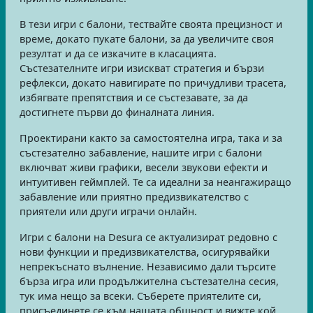
В тези игри с балони, тествайте своята прецизност и
време, докато пукате балони, за да увеличите своя
резултат и да се изкачите в класацията.
Състезателните игри изискват стратегия и бързи
рефлекси, докато навигирате по причудливи трасета,
избягвате препятствия и се състезавате, за да
достигнете първи до финалната линия.
Проектирани както за самостоятелна игра, така и за
състезателно забавление, нашите игри с балони
включват живи графики, весели звукови ефекти и
интуитивен геймплей. Те са идеални за неангажиращо
забавление или приятно предизвикателство с
приятели или други играчи онлайн.
Игри с балони на Desura се актуализират редовно с
нови функции и предизвикателства, осигурявайки
непрекъснато вълнение. Независимо дали търсите
бърза игра или продължителна състезателна сесия,
тук има нещо за всеки. Съберете приятелите си,
присъединете се към нашата общност и вижте кой