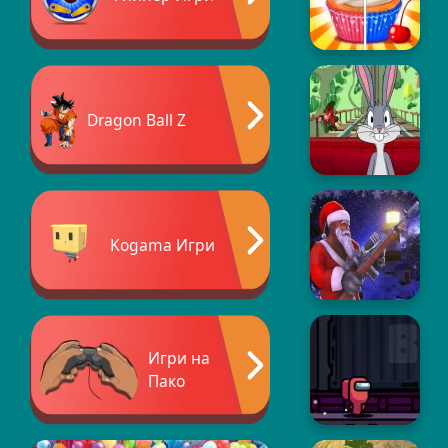
Dragon Ball Z
Kogama Игри
Игри на
Пако