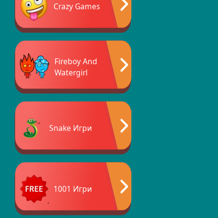
Crazy Games
Fireboy And
Watergirl
Snake Игри
1001 Игри