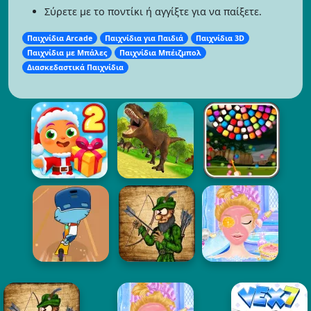
Σύρετε με το ποντίκι ή αγγίξτε για να παίξετε.
Παιχνίδια Arcade
Παιχνίδια για Παιδιά
Παιχνίδια 3D
Παιχνίδια με Μπάλες
Παιχνίδια Μπέιζμπολ
Διασκεδαστικά Παιχνίδια