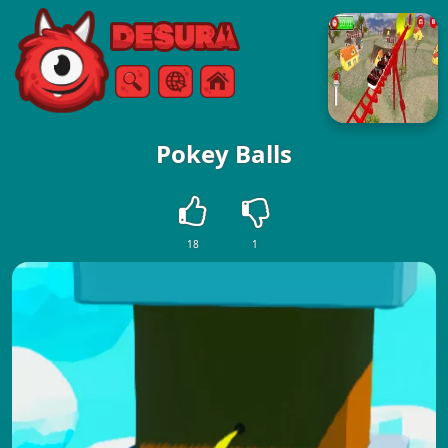
Free Online Games
Αναζήτηση
Μενού
Pokey Balls
18
1