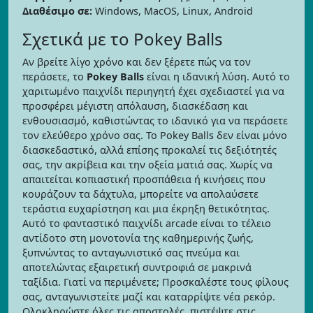
Διαθέσιμο σε:
Windows, MacOS, Linux, Android
Σχετικά με το Pokey Balls
Αν βρείτε λίγο χρόνο και δεν ξέρετε πώς να τον
περάσετε, το
Pokey Balls
είναι η ιδανική λύση. Αυτό το
χαριτωμένο παιχνίδι περιηγητή έχει σχεδιαστεί για να
προσφέρει μέγιστη απόλαυση, διασκέδαση και
ενθουσιασμό, καθιστώντας το ιδανικό για να περάσετε
τον ελεύθερο χρόνο σας. Το Pokey Balls δεν είναι μόνο
διασκεδαστικό, αλλά επίσης προκαλεί τις δεξιότητές
σας, την ακρίβεια και την οξεία ματιά σας. Χωρίς να
απαιτείται κοπιαστική προσπάθεια ή κινήσεις που
κουράζουν τα δάχτυλα, μπορείτε να απολαύσετε
τεράστια ευχαρίστηση και μια έκρηξη θετικότητας.
Αυτό το φανταστικό παιχνίδι arcade είναι το τέλειο
αντίδοτο στη μονοτονία της καθημερινής ζωής,
ξυπνώντας το ανταγωνιστικό σας πνεύμα και
αποτελώντας εξαιρετική συντροφιά σε μακρινά
ταξίδια. Γιατί να περιμένετε; Προσκαλέστε τους φίλους
σας, ανταγωνιστείτε μαζί και καταρρίψτε νέα ρεκόρ.
Ολοκληρώστε όλες τις αποστολές, πιστέψτε στις