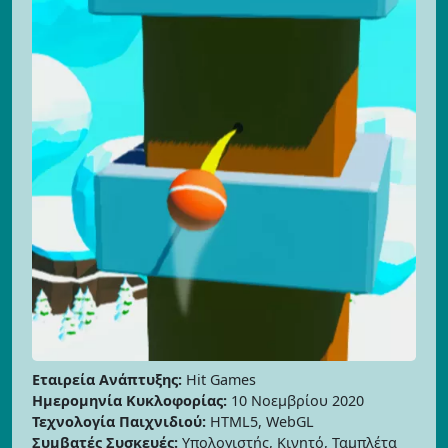
Εταιρεία Ανάπτυξης:
Hit Games
Ημερομηνία Κυκλοφορίας:
10 Νοεμβρίου 2020
Τεχνολογία Παιχνιδιού:
HTML5, WebGL
Συμβατές Συσκευές:
Υπολογιστής, Κινητό, Ταμπλέτα