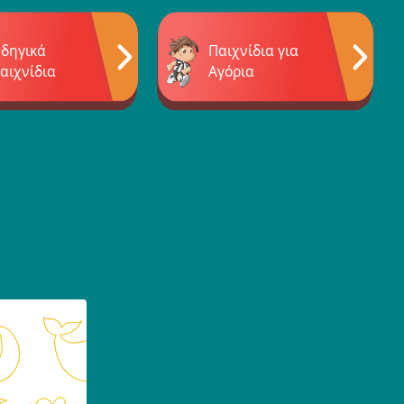
δηγικά
Παιχνίδια για
αιχνίδια
Αγόρια