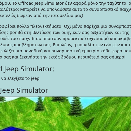
μου. Το Offroad Jeep Simulator δεν αφορά μόνο την ταχύτητα, α
ο καλύτερο; Μπορείτε να απολαύσετε αυτό το συναρπαστικό παιχν
 εντελώς δωρεάν από την ιστοσελίδα μας!
προσφέρει πολλά πλεονεκτήματα. Όχι μόνο παρέχει μια συναρπαστ
πίσης βοηθά στη βελτίωση των οδηγικών σας δεξιοτήτων και της
ολές του παιχνιδιού απαιτούν προσεκτικό σχεδιασμό και ακρίβε
ίλυσης προβλημάτων σας. Επιπλέον, η ποικιλία των εδαφών και 
φαλίζει μια μοναδική και συναρπαστική εμπειρία κάθε φορά που
ρα σας και ξεκινήστε την εκτός δρόμου περιπέτειά σας σήμερα!
 Jeep Simulator;
α ελέγξετε το jeep.
Jeep Simulator