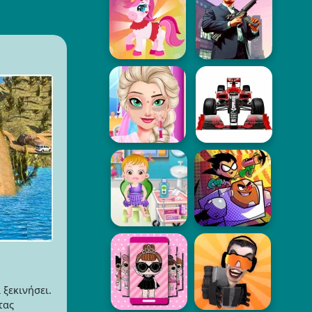
 ξεκινήσει.
τας