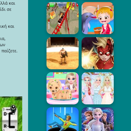
λλά και
ίδι σε
ική και
ια,
των
 παίζετε.