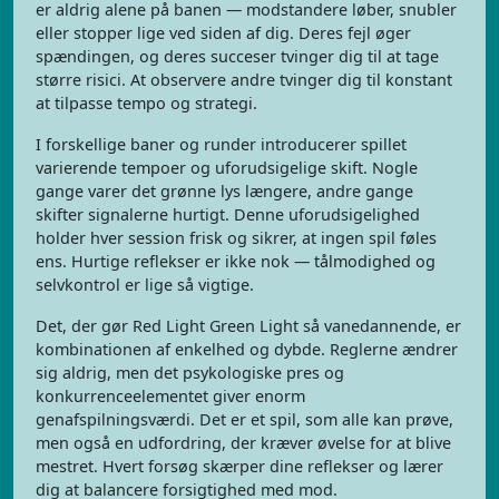
er aldrig alene på banen — modstandere løber, snubler
eller stopper lige ved siden af dig. Deres fejl øger
spændingen, og deres succeser tvinger dig til at tage
større risici. At observere andre tvinger dig til konstant
at tilpasse tempo og strategi.
I forskellige baner og runder introducerer spillet
varierende tempoer og uforudsigelige skift. Nogle
gange varer det grønne lys længere, andre gange
skifter signalerne hurtigt. Denne uforudsigelighed
holder hver session frisk og sikrer, at ingen spil føles
ens. Hurtige reflekser er ikke nok — tålmodighed og
selvkontrol er lige så vigtige.
Det, der gør Red Light Green Light så vanedannende, er
kombinationen af enkelhed og dybde. Reglerne ændrer
sig aldrig, men det psykologiske pres og
konkurrenceelementet giver enorm
genafspilningsværdi. Det er et spil, som alle kan prøve,
men også en udfordring, der kræver øvelse for at blive
mestret. Hvert forsøg skærper dine reflekser og lærer
dig at balancere forsigtighed med mod.