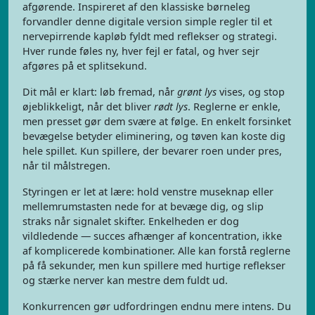
afgørende. Inspireret af den klassiske børneleg
forvandler denne digitale version simple regler til et
nervepirrende kapløb fyldt med reflekser og strategi.
Hver runde føles ny, hver fejl er fatal, og hver sejr
afgøres på et splitsekund.
Dit mål er klart: løb fremad, når
grønt lys
vises, og stop
øjeblikkeligt, når det bliver
rødt lys
. Reglerne er enkle,
men presset gør dem svære at følge. En enkelt forsinket
bevægelse betyder eliminering, og tøven kan koste dig
hele spillet. Kun spillere, der bevarer roen under pres,
når til målstregen.
Styringen er let at lære: hold venstre museknap eller
mellemrumstasten nede for at bevæge dig, og slip
straks når signalet skifter. Enkelheden er dog
vildledende — succes afhænger af koncentration, ikke
af komplicerede kombinationer. Alle kan forstå reglerne
på få sekunder, men kun spillere med hurtige reflekser
og stærke nerver kan mestre dem fuldt ud.
Konkurrencen gør udfordringen endnu mere intens. Du