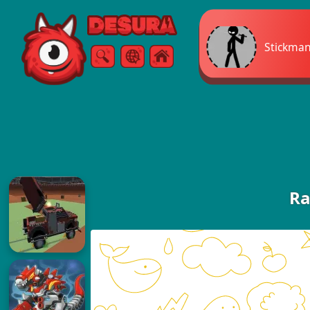
Free Online Games
Stickman
Søg
Menu
Ra