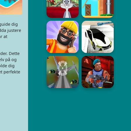
 guide dig
dda justere
r at
der. Dette
elv på og
lde dig
et perfekte