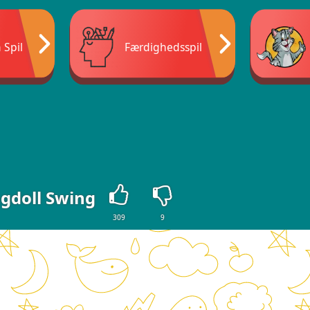
 Spil
Færdighedsspil
gdoll Swing
309
9