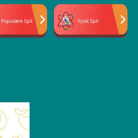
Populære Spil
Fysik Spil