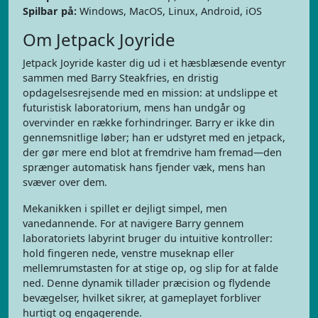
Spilbar på:
Windows, MacOS, Linux, Android, iOS
Om Jetpack Joyride
Jetpack Joyride kaster dig ud i et hæsblæsende eventyr
sammen med Barry Steakfries, en dristig
opdagelsesrejsende med en mission: at undslippe et
futuristisk laboratorium, mens han undgår og
overvinder en række forhindringer. Barry er ikke din
gennemsnitlige løber; han er udstyret med en jetpack,
der gør mere end blot at fremdrive ham fremad—den
sprænger automatisk hans fjender væk, mens han
svæver over dem.
Mekanikken i spillet er dejligt simpel, men
vanedannende. For at navigere Barry gennem
laboratoriets labyrint bruger du intuitive kontroller:
hold fingeren nede, venstre museknap eller
mellemrumstasten for at stige op, og slip for at falde
ned. Denne dynamik tillader præcision og flydende
bevægelser, hvilket sikrer, at gameplayet forbliver
hurtigt og engagerende.