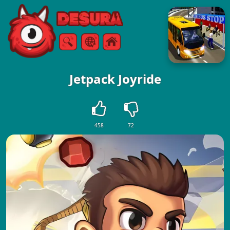
Free Online Games
Søg
Menu
Jetpack Joyride
458
72