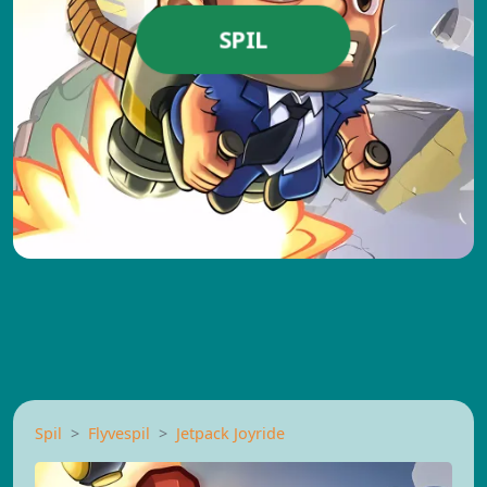
SPIL
Spil
Flyvespil
Jetpack Joyride