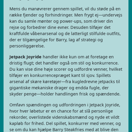
Mens du manøvrerer gennem spillet, vil du støde på en
række fjender og forhindringer. Men frygt ej—undervejs
kan du samle mønter og power-ups, som driver din
rejse og forbedrer dine evner. Desuden tilføjer det
kraftfulde våbenarsenal og de latterligt stilfulde outfits,
der er tilgængelige for Barry, lag af strategi og
personliggørelse.
Jetpack Joyride
handler ikke kun om at foretage en
dristig flugt; det handler også om stil og konkurrence.
Du kan vise dine høje scorer og udfordre venner, hvilket
tilføjer en konkurrencepræget kant til sjov. Spillets
arsenal af skøre køretøjer—fra kugledrevne jetpacks til
gigantiske mekaniske drager og endda fugle, der
skyder penge—holder handlingen frisk og spændende.
Omfavn spændingen og udfordringen i Jetpack Joyride,
hvor hver løbetur er en chance for at slå personlige
rekorder, overlistede videnskabsmænd og nyde et vildt
kapløb for frihed. Del spillet, konkurrer med venner, og
se om du kan hjælpe Barry Steakfries med at blive den