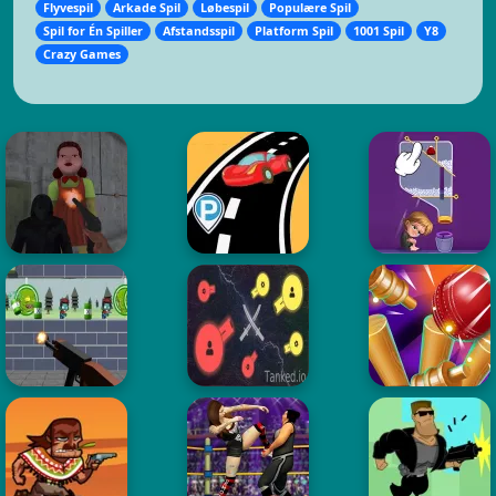
Flyvespil
Arkade Spil
Løbespil
Populære Spil
Spil for Én Spiller
Afstandsspil
Platform Spil
1001 Spil
Y8
Crazy Games