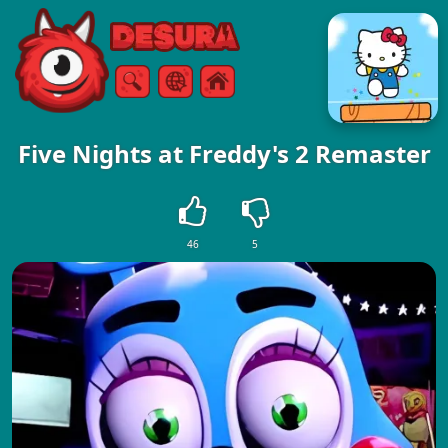
Free Online Games
Søg
Menu
Five Nights at Freddy's 2 Remaster
46
5