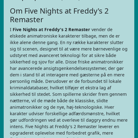
Om Five Nights at Freddy's 2
Remaster
I
Five Nights at Freddy's 2 Remaster
vender de
elskede animatroniske karakterer tilbage, men de er
ikke alene denne gang. En ny række karakterer slutter
sig til scenen, designet til at være mere børnevenlige og
udstyret med avanceret teknologi for at sikre både
sikkerhed og sjov for alle. Disse friske animatronikker
har avancerede ansigtsgenkendelsessystemer, der gør
dem i stand til at interagere med gæsterne på en mere
personlig måde. Derudover er de forbundet til lokale
kriminaldatabaser, hvilket tilføjer et ekstra lag af
sikkerhed til stedet. Som spillerne skrider frem gennem
nætterne, vil de møde både de klassiske, slidte
animatronikker og de nye, høj-teknologiske. Hver
karakter udviser forskellige adfærdsmønstre, hvilket
gør udfordringen ved at overleve til daggry endnu mere
intens. Five Nights at Freddy's 2 Remaster leverer en
opgraderet oplevelse med forbedret grafik, mere