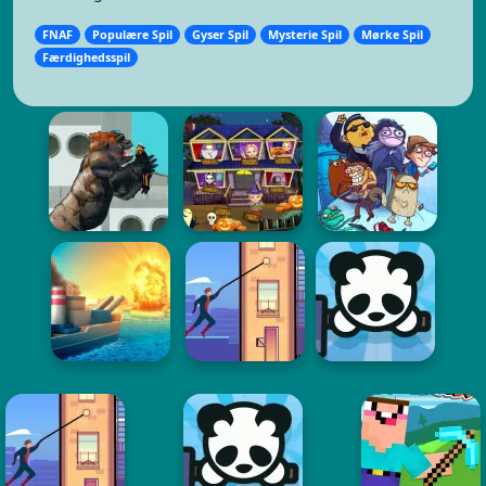
FNAF
Populære Spil
Gyser Spil
Mysterie Spil
Mørke Spil
Færdighedsspil