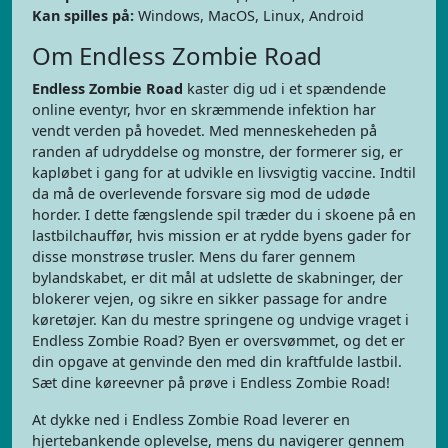
Kan spilles på:
Windows, MacOS, Linux, Android
Om Endless Zombie Road
Endless Zombie Road
kaster dig ud i et spændende
online eventyr, hvor en skræmmende infektion har
vendt verden på hovedet. Med menneskeheden på
randen af udryddelse og monstre, der formerer sig, er
kapløbet i gang for at udvikle en livsvigtig vaccine. Indtil
da må de overlevende forsvare sig mod de udøde
horder. I dette fængslende spil træder du i skoene på en
lastbilchauffør, hvis mission er at rydde byens gader for
disse monstrøse trusler. Mens du farer gennem
bylandskabet, er dit mål at udslette de skabninger, der
blokerer vejen, og sikre en sikker passage for andre
køretøjer. Kan du mestre springene og undvige vraget i
Endless Zombie Road? Byen er oversvømmet, og det er
din opgave at genvinde den med din kraftfulde lastbil.
Sæt dine køreevner på prøve i Endless Zombie Road!
At dykke ned i Endless Zombie Road leverer en
hjertebankende oplevelse, mens du navigerer gennem