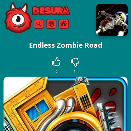
Free Online Games
Søg
Menu
Endless Zombie Road
6
1