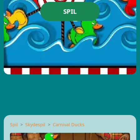
SPIL
Spil
Skydespil
Carnival Ducks