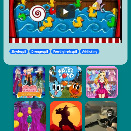
Skydespil
Drengespil
Færdighedsspil
Addicting