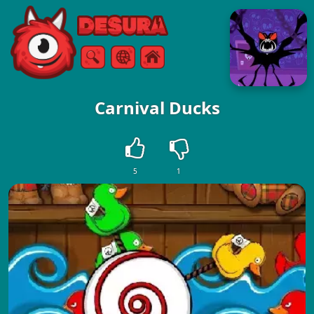
Free Online Games
Søg
Menu
Carnival Ducks
5
1