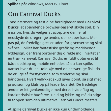
Spilbar på:
Windows, MacOS, Linux
Om Carnival Ducks
Træd nærmere og test dine færdigheder med
Carnival
Ducks
, et spændende browser-baseret skyde spil. Din
mission, hvis du vælger at acceptere den, er at
nedskyde de uregerlige ænder, der skaber kaos. Men
pas på, de fredelige gæs er uden for grænserne og skal
skånes. Spillet har fantastiske grafik og medrivende
lyddesign, der transporterer dig direkte ind i hjertet af
en travl karneval. Carnival Ducks er fuldt optimeret til
både desktop og mobile enheder, så du kan spille,
uanset hvor du er. Hold øje med de besværlige fisk, da
de er lige så forstyrrende som ænderne og skal
håndteres. Hvert vellykket skud giver point, så sigt med
præcision og klatr op på leaderboardet. De fredelige
ænder er let genkendelige med deres hvide flag og
karakteristiske hudfarve. Held og lykke, og må du stige
til toppen som den ultimative Carnival Ducks mester!
At spille Carnival Ducks er ikke kun underholdende,