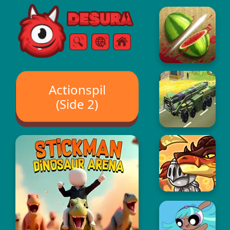
Free Online Games
Søg
Menu
Actionspil
(Side 2)