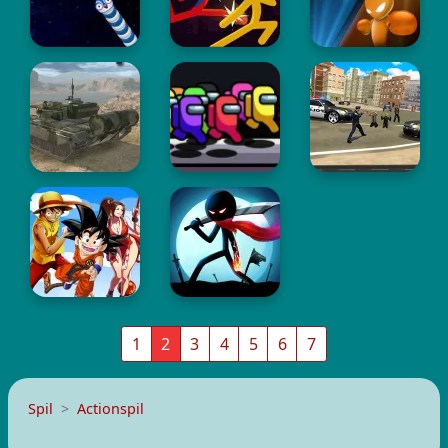
1
2
3
4
5
6
7
Spil
Actionspil